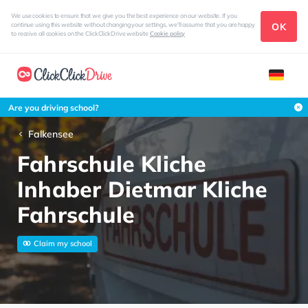
We use cookies to ensure that we give you the best experience on our website. If you
OK
continue using this website without changing your settings, we'll assume that you are happy
to receive all cookies on the ClickClickDrive website
Cookie policy
Are you driving school?
Falkensee
Fahrschule Kliche
Inhaber Dietmar Kliche
Fahrschule
Claim my school