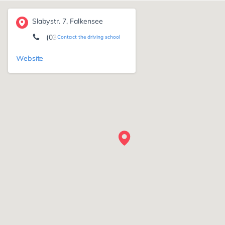
Slabystr. 7, Falkensee
(03322) 32 78
Contact the driving school
Website