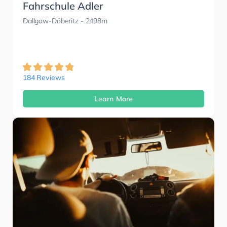
Fahrschule Adler
Dallgow-Döberitz
- 2498m
184 Reviews
Learn More