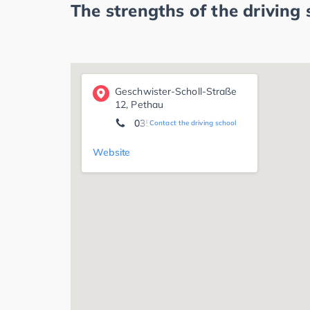
The strengths of the driving 
Geschwister-Scholl-Straße
12, Pethau
03583 703484
Contact the driving school
Website