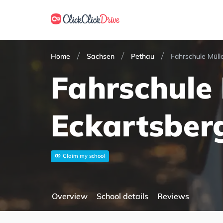
Home
Sachsen
Pethau
Fahrschule Müll
Fahrschule 
Eckartsber
Claim my school
Overview
School details
Reviews