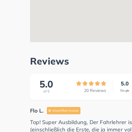
Reviews
5.0
5.0
20
Reviews
of
5
Flo L.
Unverified review
Top! Super Ausbildung, Der Fahrlehrer is
(einschließlich die Erste, die ja immer vo