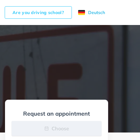
Are you driving school?
Deutsch
Request an appointment
Choose