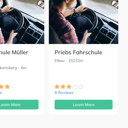
hule Müller
Priebs Fahrschule
Eibau
- 15232m
kartsberg
- 6m
s
8 Reviews
Learn More
Learn More