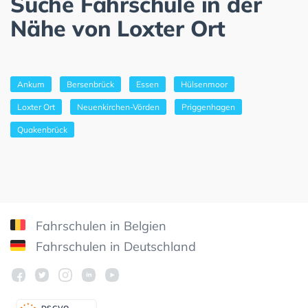
Suche Fahrschule in der
Nähe von Loxter Ort
Ankum
Bersenbrück
Essen
Hülsenmoor
Loxter Ort
Neuenkirchen-Vörden
Priggenhagen
Quakenbrück
Fahrschulen in Belgien
Fahrschulen in Deutschland
DSGV
O