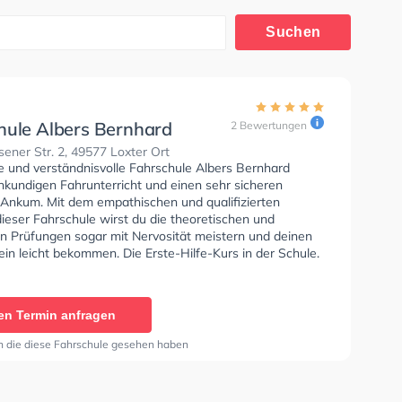
Suchen
hule Albers Bernhard
2 Bewertungen
ener Str. 2, 49577 Loxter Ort
se und verständnisvolle Fahrschule Albers Bernhard
hkundigen Fahrunterricht und einen sehr sicheren
n Ankum. Mit dem empathischen und qualifizierten
ieser Fahrschule wirst du die theoretischen und
en Prüfungen sogar mit Nervosität meistern und deinen
in leicht bekommen. Die Erste-Hilfe-Kurs in der Schule.
hrschule Albers Bernhard Sie können einen Termin online
en Termin anfragen
n die diese Fahrschule gesehen haben