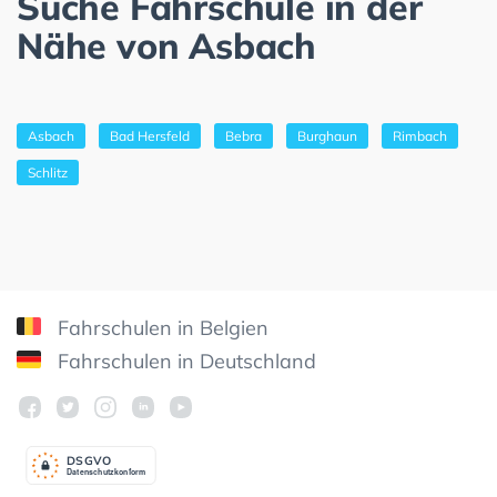
Suche Fahrschule in der
Nähe von Asbach
Asbach
Bad Hersfeld
Bebra
Burghaun
Rimbach
Schlitz
Fahrschulen in Belgien
Fahrschulen in Deutschland
DSGV
O
Datenschutzkonform