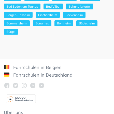
Bad Soden am Taunus
Bad Vilbel
Bahnhofsviertel
Bergen-Enkheim
Bischofsheim
Bockenheim
Bommersheim
Bonames
Bornheim
Büdesheim
Bürgel
Fahrschulen in Belgien
Fahrschulen in Deutschland
DSGV
O
Datenschutzkonform
Über uns