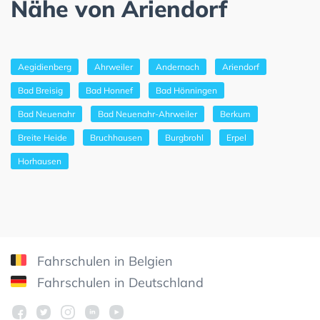
Nähe von Ariendorf
Aegidienberg
Ahrweiler
Andernach
Ariendorf
Bad Breisig
Bad Honnef
Bad Hönningen
Bad Neuenahr
Bad Neuenahr-Ahrweiler
Berkum
Breite Heide
Bruchhausen
Burgbrohl
Erpel
Horhausen
Fahrschulen in Belgien
Fahrschulen in Deutschland