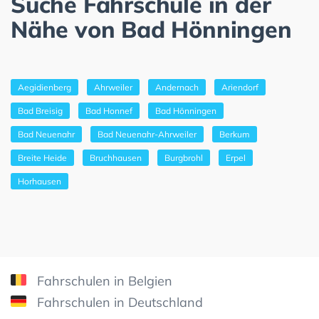
Suche Fahrschule in der
Nähe von Bad Hönningen
Aegidienberg
Ahrweiler
Andernach
Ariendorf
Bad Breisig
Bad Honnef
Bad Hönningen
Bad Neuenahr
Bad Neuenahr-Ahrweiler
Berkum
Breite Heide
Bruchhausen
Burgbrohl
Erpel
Horhausen
Fahrschulen in Belgien
Fahrschulen in Deutschland