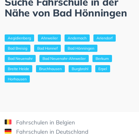
Suche Fahrschule in der
Nähe von Bad Hönningen
Aegidienberg
Ahrweiler
Andernach
Ariendorf
Bad Breisig
Bad Honnef
Bad Hönningen
Bad Neuenahr
Bad Neuenahr-Ahrweiler
Berkum
Breite Heide
Bruchhausen
Burgbrohl
Erpel
Horhausen
Fahrschulen in Belgien
Fahrschulen in Deutschland