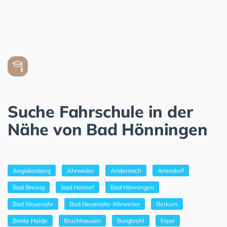
Suche Fahrschule in der
Nähe von Bad Hönningen
Aegidienberg
Ahrweiler
Andernach
Ariendorf
Bad Breisig
Bad Honnef
Bad Hönningen
Bad Neuenahr
Bad Neuenahr-Ahrweiler
Berkum
Breite Heide
Bruchhausen
Burgbrohl
Erpel