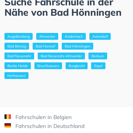
Suche Fahrschule in der
Nähe von Bad Hönningen
Aegidienberg
Ahrweiler
Andernach
Ariendorf
Bad Breisig
Bad Honnef
Bad Hönningen
Bad Neuenahr
Bad Neuenahr-Ahrweiler
Berkum
Breite Heide
Bruchhausen
Burgbrohl
Erpel
Horhausen
Fahrschulen in Belgien
Fahrschulen in Deutschland