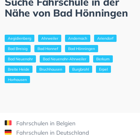
Suche Fahrschule in der
Nähe von Bad Hönningen
Aegidienberg
Ahrweiler
Andernach
Ariendorf
Bad Breisig
Bad Honnef
Bad Hönningen
Bad Neuenahr
Bad Neuenahr-Ahrweiler
Berkum
Breite Heide
Bruchhausen
Burgbrohl
Erpel
Horhausen
Fahrschulen in Belgien
Fahrschulen in Deutschland