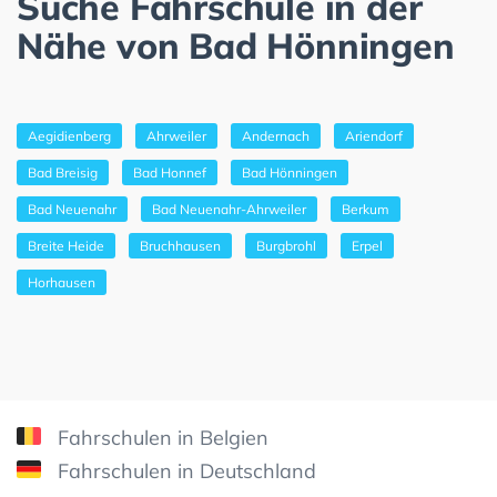
Suche Fahrschule in der
Nähe von Bad Hönningen
Aegidienberg
Ahrweiler
Andernach
Ariendorf
Bad Breisig
Bad Honnef
Bad Hönningen
Bad Neuenahr
Bad Neuenahr-Ahrweiler
Berkum
Breite Heide
Bruchhausen
Burgbrohl
Erpel
Horhausen
Fahrschulen in Belgien
Fahrschulen in Deutschland