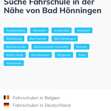
Suche Fahrschule in der
Nähe von Bad Hönningen
Aegidienberg
Ahrweiler
Andernach
Ariendorf
Bad Breisig
Bad Honnef
Bad Hönningen
Bad Neuenahr
Bad Neuenahr-Ahrweiler
Berkum
Breite Heide
Bruchhausen
Burgbrohl
Erpel
Horhausen
Fahrschulen in Belgien
Fahrschulen in Deutschland