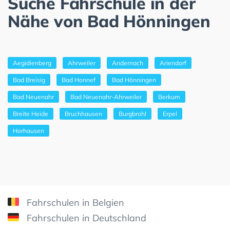
Suche Fahrschule in der
Nähe von Bad Hönningen
Aegidienberg
Ahrweiler
Andernach
Ariendorf
Bad Breisig
Bad Honnef
Bad Hönningen
Bad Neuenahr
Bad Neuenahr-Ahrweiler
Berkum
Breite Heide
Bruchhausen
Burgbrohl
Erpel
Horhausen
Fahrschulen in Belgien
Fahrschulen in Deutschland