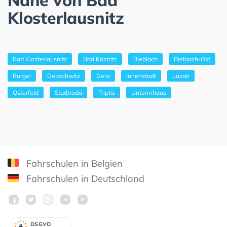
Klosterlausnitz
Bad Klosterlausnitz
Bad Köstritz
Bieblach
Bieblach-Ost
Bürgel
Debschwitz
Gera
Innenstadt
Lusan
Osterfeld
Stadtroda
Triptis
Untermhaus
Fahrschulen in Belgien
Fahrschulen in Deutschland
DSGV
O