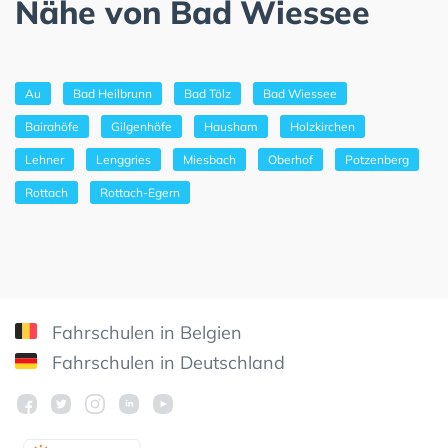
Nähe von Bad Wiessee
Au
Bad Heilbrunn
Bad Tölz
Bad Wiessee
Bairahöfe
Gilgenhöfe
Hausham
Holzkirchen
Lehner
Lenggries
Miesbach
Oberhof
Potzenberg
Rottach
Rottach-Egern
Fahrschulen in Belgien
Fahrschulen in Deutschland