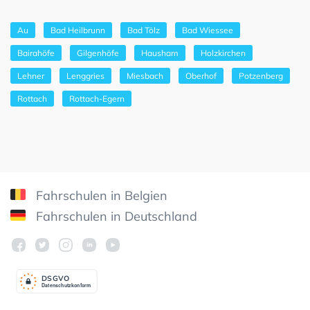
Au
Bad Heilbrunn
Bad Tölz
Bad Wiessee
Bairahöfe
Gilgenhöfe
Hausham
Holzkirchen
Lehner
Lenggries
Miesbach
Oberhof
Potzenberg
Rottach
Rottach-Egern
Fahrschulen in Belgien
Fahrschulen in Deutschland
DSGV
O
Datenschutzkonform