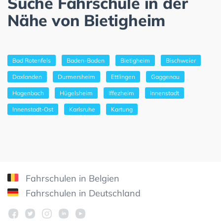
Suche Fahrschule in der
Nähe von Bietigheim
Bad Rotenfels
Baden-Baden
Bietigheim
Bischweier
Daxlanden
Durmersheim
Ettlingen
Gaggenau
Hagenbach
Hügelsheim
Iffezheim
Innenstadt
Innenstadt-Ost
Karlsruhe
Kartung
Fahrschulen in Belgien
Fahrschulen in Deutschland