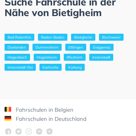
Suche Fahrschule in der
Nähe von Bietigheim
Bad Rotenfels
Baden-Baden
Bietigheim
Bischweier
Daxlanden
Durmersheim
Ettlingen
Gaggenau
Hagenbach
Hügelsheim
Iffezheim
Innenstadt
Innenstadt-Ost
Karlsruhe
Kartung
Fahrschulen in Belgien
Fahrschulen in Deutschland