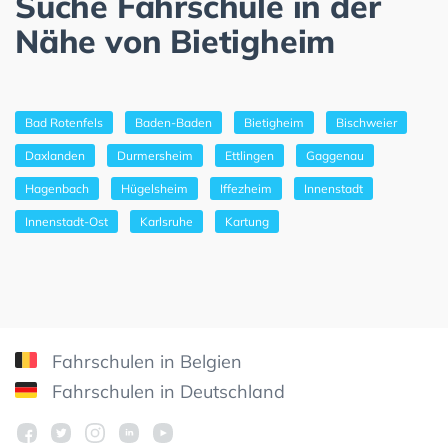
Suche Fahrschule in der
Nähe von Bietigheim
Bad Rotenfels
Baden-Baden
Bietigheim
Bischweier
Daxlanden
Durmersheim
Ettlingen
Gaggenau
Hagenbach
Hügelsheim
Iffezheim
Innenstadt
Innenstadt-Ost
Karlsruhe
Kartung
Fahrschulen in Belgien
Fahrschulen in Deutschland