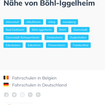
Nähe von Böhl-Iggelheim
Almenhof
Altlußheim
Altrip
Annaberg
Bad Dürkheim
Böhl-Iggelheim
Brühl
Dannstadt
Dannstadt-Schauernheim
Deidesheim
Dudenhofen
Edenkoben
Edesheim
Flomersheim
Frankenthal
Fahrschulen in Belgien
Fahrschulen in Deutschland