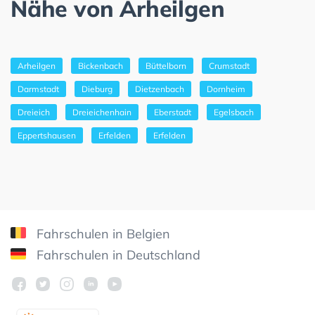
Nähe von Arheilgen
Arheilgen
Bickenbach
Büttelborn
Crumstadt
Darmstadt
Dieburg
Dietzenbach
Dornheim
Dreieich
Dreieichenhain
Eberstadt
Egelsbach
Eppertshausen
Erfelden
Erfelden
Fahrschulen in Belgien
Fahrschulen in Deutschland