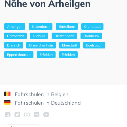
Nähe von Arheilgen
Arheilgen
Bickenbach
Büttelborn
Crumstadt
Darmstadt
Dieburg
Dietzenbach
Dornheim
Dreieich
Dreieichenhain
Eberstadt
Egelsbach
Eppertshausen
Erfelden
Erfelden
Fahrschulen in Belgien
Fahrschulen in Deutschland