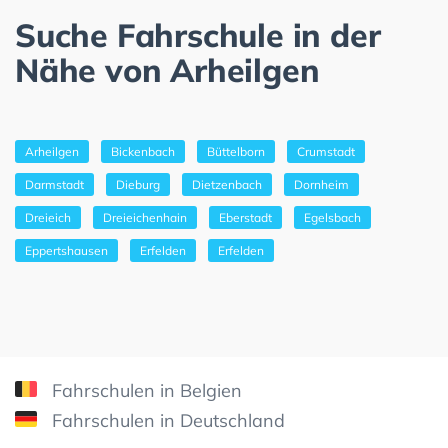
Suche Fahrschule in der
Nähe von Arheilgen
Arheilgen
Bickenbach
Büttelborn
Crumstadt
Darmstadt
Dieburg
Dietzenbach
Dornheim
Dreieich
Dreieichenhain
Eberstadt
Egelsbach
Eppertshausen
Erfelden
Erfelden
Fahrschulen in Belgien
Fahrschulen in Deutschland