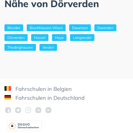
Nähe von Dörverden
Blender
Bruchhausen-Vilsen
Dauelsen
Daverden
Dörverden
Hassel
Hoya
Langwedel
Thedinghausen
Verden
Fahrschulen in Belgien
Fahrschulen in Deutschland
DSGV
O
Datenschutzkonform