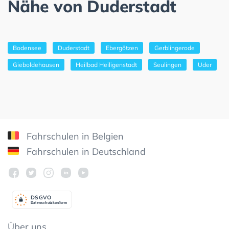
Nähe von Duderstadt
Bodensee
Duderstadt
Ebergötzen
Gerblingerode
Gieboldehausen
Heilbad Heiligenstadt
Seulingen
Uder
Fahrschulen in Belgien
Fahrschulen in Deutschland
DSGV
O
Datenschutzkonform
Über uns