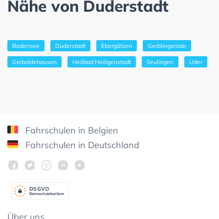
Nähe von Duderstadt
Bodensee
Duderstadt
Ebergötzen
Gerblingerode
Gieboldehausen
Heilbad Heiligenstadt
Seulingen
Uder
Fahrschulen in Belgien
Fahrschulen in Deutschland
DSGV
O
Datenschutzkonform
Über uns