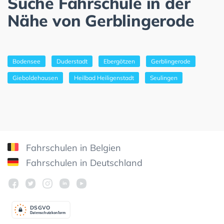
Suche Fahrschule in der
Nähe von Gerblingerode
Bodensee
Duderstadt
Ebergötzen
Gerblingerode
Gieboldehausen
Heilbad Heiligenstadt
Seulingen
Fahrschulen in Belgien
Fahrschulen in Deutschland
DSGV
O
Datenschutzkonform