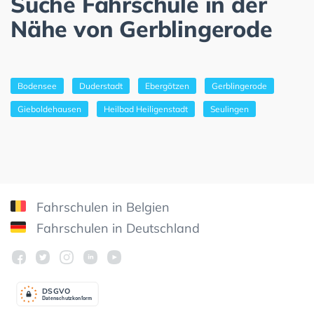
Suche Fahrschule in der
Nähe von Gerblingerode
Bodensee
Duderstadt
Ebergötzen
Gerblingerode
Gieboldehausen
Heilbad Heiligenstadt
Seulingen
Fahrschulen in Belgien
Fahrschulen in Deutschland
DSGV
O
Datenschutzkonform