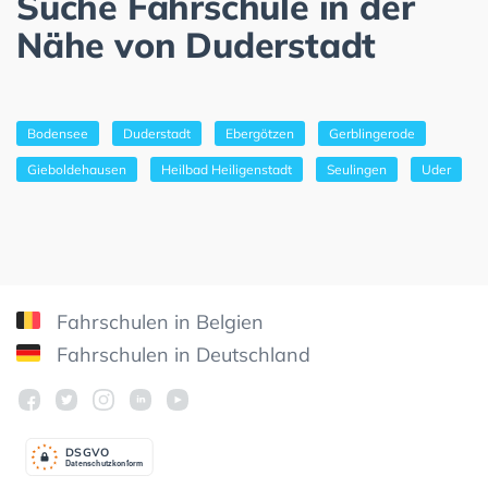
Suche Fahrschule in der
Nähe von Duderstadt
Bodensee
Duderstadt
Ebergötzen
Gerblingerode
Gieboldehausen
Heilbad Heiligenstadt
Seulingen
Uder
Fahrschulen in Belgien
Fahrschulen in Deutschland
DSGV
O
Datenschutzkonform