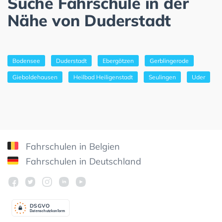
Suche Fahrschule in der
Nähe von Duderstadt
Bodensee
Duderstadt
Ebergötzen
Gerblingerode
Gieboldehausen
Heilbad Heiligenstadt
Seulingen
Uder
Fahrschulen in Belgien
Fahrschulen in Deutschland
DSGV
O
Datenschutzkonform