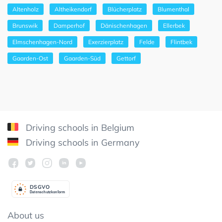
Altenholz
Altheikendorf
Blücherplatz
Blumenthal
Brunswik
Damperhof
Dänischenhagen
Ellerbek
Elmschenhagen-Nord
Exerzierplatz
Felde
Flintbek
Gaarden-Ost
Gaarden-Süd
Gettorf
Driving schools in Belgium
Driving schools in Germany
DSGV
O
Datenschutzkonform
About us