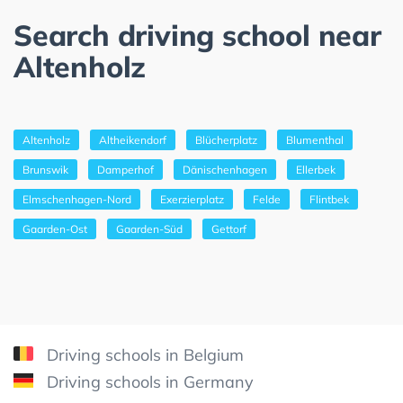
Search driving school near
Altenholz
Altenholz
Altheikendorf
Blücherplatz
Blumenthal
Brunswik
Damperhof
Dänischenhagen
Ellerbek
Elmschenhagen-Nord
Exerzierplatz
Felde
Flintbek
Gaarden-Ost
Gaarden-Süd
Gettorf
Driving schools in Belgium
Driving schools in Germany