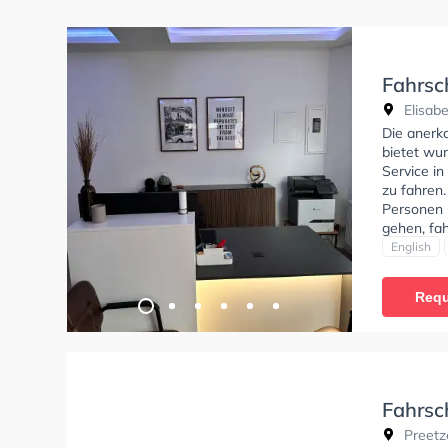
Fahrsc
Elisabe
Die anerk
bietet wu
Service in
zu fahren.
Personen 
gehen, fah
Bedingung
English
Klasse B9
erhalten. 
Requ
stattfinde
auch onlin
die theore
Sie könne
bin sehr z
freundlich
Fahrsc
alles ruhi
Preetz
vorbereit