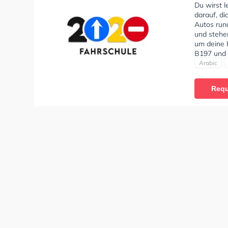
lehrreich.
Du wirst 
Dank für 
darauf, d
Lernatmos
Autos run
und stehe
um deine 
B197 und 
Arabisch, 
Arabic
"Sehr ent
wird sich
Requ