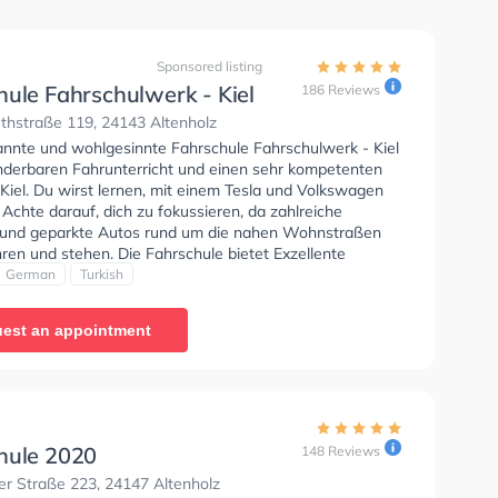
Sponsored listing
hule Fahrschulwerk - Kiel
186 Reviews
thstraße 119, 24143 Altenholz
annte und wohlgesinnte Fahrschule Fahrschulwerk - Kiel
nderbaren Fahrunterricht und einen sehr kompetenten
 Kiel. Du wirst lernen, mit einem Tesla und Volkswagen
 Achte darauf, dich zu fokussieren, da zahlreiche
und geparkte Autos rund um die nahen Wohnstraßen
ren und stehen. Die Fahrschule bietet Exzellente
en um deine Klasse B, Klasse B Automatik, Klasse BE,
German
Turkish
6, Klasse BF17, MPU, B197 und Klasse B197 zu
Der Unterricht kann auf Englisch, Deutsch und Türkisch
est an appointment
n. Die Erste-Hilfe-Kurs in der Schule. Wir empfehlen dir
e-theorie tests am PC zu absolvieren, um dich gut auf
tische Prüfung. In der Fahrschule Fahrschulwerk - Kiel
n einen Termin online anfragen. Letzte Bewertung: "Ich
ufrieden mit dieser Fahrschule. Das gesamte Team ist
, professionell und hilfsbereit. Die Fahrlehrer erklären
hule 2020
148 Reviews
g und verständlich, sodass man sich sicher und gut
er Straße 223, 24147 Altenholz
et fühlt. Die Fahrstunden waren angenehm und sehr