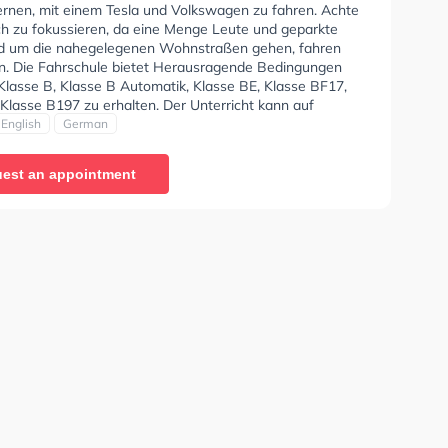
 Ich kann diese Fahrschule jedem empfehlen. Vielen
lernen, mit einem Tesla und Volkswagen zu fahren. Achte
die tolle Unterstützung und die angenehme
ich zu fokussieren, da eine Menge Leute und geparkte
phäre!"
d um die nahegelegenen Wohnstraßen gehen, fahren
n. Die Fahrschule bietet Herausragende Bedingungen
Klasse B, Klasse B Automatik, Klasse BE, Klasse BF17,
Klasse B197 zu erhalten. Der Unterricht kann auf
Englisch und Deutsch stattfinden. Letzte Bewertung:
English
German
spannter Fahrlehrer und nettes Personal. Außerdem
 um einen gekümmert, falls man Fragen hat."
est an appointment