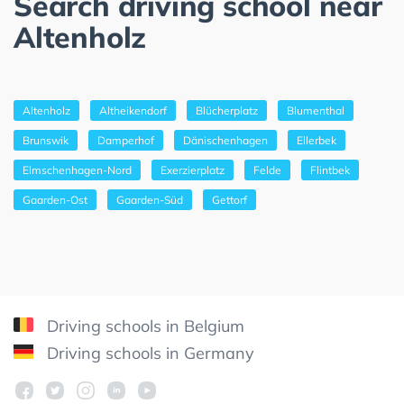
Search driving school near
Altenholz
Altenholz
Altheikendorf
Blücherplatz
Blumenthal
Brunswik
Damperhof
Dänischenhagen
Ellerbek
Elmschenhagen-Nord
Exerzierplatz
Felde
Flintbek
Gaarden-Ost
Gaarden-Süd
Gettorf
Driving schools in Belgium
Driving schools in Germany