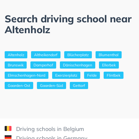
Search driving school near
Altenholz
Altenholz
Altheikendorf
Blücherplatz
Blumenthal
Brunswik
Damperhof
Dänischenhagen
Ellerbek
Elmschenhagen-Nord
Exerzierplatz
Felde
Flintbek
Gaarden-Ost
Gaarden-Süd
Gettorf
Driving schools in Belgium
Driving schools in Germany