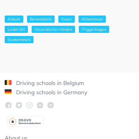
Ankum
Bersenbrück
Essen
Hülsenmoor
Loxter Ort
Neuenkirchen-Vörden
Priggenhagen
Quakenbrück
Driving schools in Belgium
Driving schools in Germany
DSGV
O
Datenschutzkonform
About us