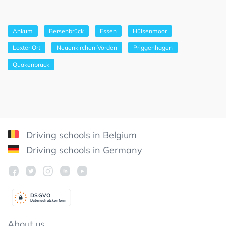
Ankum
Bersenbrück
Essen
Hülsenmoor
Loxter Ort
Neuenkirchen-Vörden
Priggenhagen
Quakenbrück
Driving schools in Belgium
Driving schools in Germany
DSGV
O
Datenschutzkonform
About us