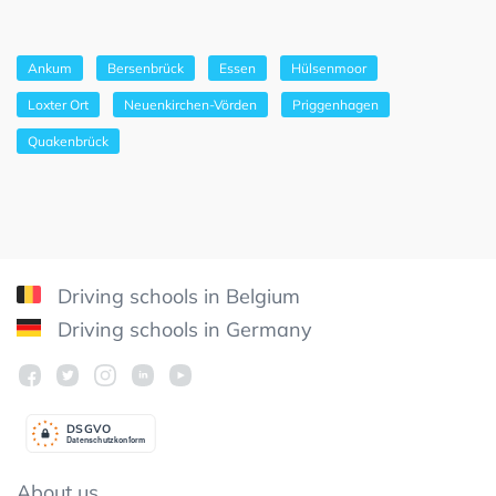
Ankum
Bersenbrück
Essen
Hülsenmoor
Loxter Ort
Neuenkirchen-Vörden
Priggenhagen
Quakenbrück
Driving schools in Belgium
Driving schools in Germany
DSGV
O
Datenschutzkonform
About us