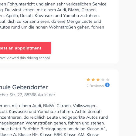
en Fahrunterricht und einen sehr verlässlichen Service
g. Du wirst lernen, mit einem Audi, BMW, Citroen,
n, Aprilla, Ducati, Kawasaki und Yamaha zu fahren.
auf, dich zu konzentrieren, da eine Menge Leute und
Autos rund um die nahen Wohnstraßen gehen, fahren
n. Die Fahrschule bietet Perfekte Bedingungen um deine
 Klasse B, Klasse A, Klasse BE, Klasse B96, Klasse AM,
7, Klasse A2, Klasse C1, Klasse C1E, Klasse C, Klasse
est an appointment
 D1, Klasse DE1, Klasse D, Klasse DE, Klasse L und
u erhalten. In der Fahrschule Gebendorfer Sie können
ave viewed this driving school
in online anfragen.
hule Gebendorfer
2 Reviews
her Str. 27, 85368 Au in der
lernen, mit einem Audi, BMW, Citroen, Volkswagen,
ucati, Kawasaki und Yamaha zu fahren. Achte darauf,
nzentrieren, da reichlich Leute und geparkte Autos rund
hegelegenen Wohnstraßen gehen, fahren und stehen.
chule bietet Perfekte Bedingungen um deine Klasse A1,
Klasse A, Klasse BE, Klasse B96, Klasse AM, Klasse