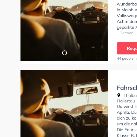
wunderbar
in Mainbur
Volkswage
Achte dar
geparkte 
und stehe
German
Klasse A1,
Klasse BF1
Requ
CE, Klasse
Klasse T z
44 people h
einen Term
Fahrsc
Thalbac
Hallertau
Du wirst 
Aprilla, D
dich zu ko
um die na
Die Fahrs
Klasse B, 