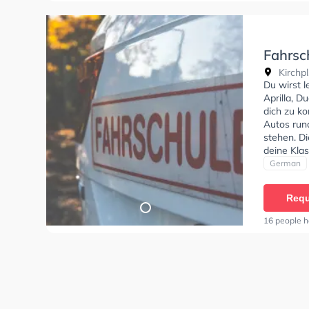
Fahrsc
Kirchpl
Du wirst 
Aprilla, D
dich zu ko
Autos run
stehen. D
deine Klas
Klasse AM
German
C, Klasse 
und Klasse
Requ
können ei
16 people h