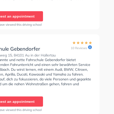
se A2, Klasse C1, Klasse C1E, Klasse C, Klasse CE,
 Klasse DE1, Klasse D, Klasse DE, Klasse L und Klasse T
en. In der Fahrschule Gebendorfer Sie können einen
est an appointment
ine anfragen.
ave viewed this driving school
hule Gebendorfer
10 Reviews
eg 15, 84101 Au in der Hallertau
annte und nette Fahrschule Gebendorfer bietet
enden Fahrunterricht und einen sehr bewährten Service
ßbach. Du wirst lernen, mit einem Audi, BMW, Citroen,
n, Aprilla, Ducati, Kawasaki und Yamaha zu fahren.
uf, dich zu fokussieren, da viele Personen und geparkte
d um die nahen Wohnstraßen gehen, fahren und
ie Fahrschule bietet Exzellente Bedingungen um deine
 Klasse B, Klasse A, Klasse BE, Klasse B96, Klasse AM,
7, Klasse A2, Klasse C1, Klasse C1E, Klasse C, Klasse
est an appointment
 D1, Klasse DE1, Klasse D, Klasse DE, Klasse L und
u erhalten. In der Fahrschule Gebendorfer Sie können
ave viewed this driving school
in online anfragen.