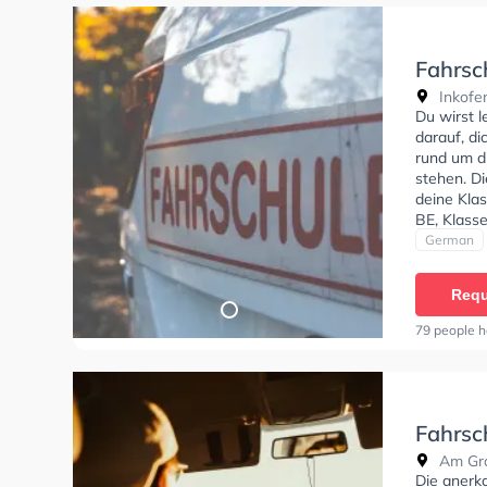
Fahrsc
Inkofen
Du wirst 
darauf, di
rund um d
stehen. D
deine Klas
BE, Klass
erhalten.
German
Termin onl
Requ
79 people h
Fahrsc
Am Gra
Die anerk