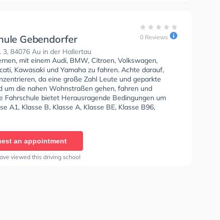
hule Gebendorfer
0 Reviews
. 3, 84076 Au in der Hallertau
lernen, mit einem Audi, BMW, Citroen, Volkswagen,
ucati, Kawasaki und Yamaha zu fahren. Achte darauf,
nzentrieren, da eine große Zahl Leute und geparkte
d um die nahen Wohnstraßen gehen, fahren und
ie Fahrschule bietet Herausragende Bedingungen um
se A1, Klasse B, Klasse A, Klasse BE, Klasse B96,
, Klasse BF17, Klasse A2, Klasse C1, Klasse C1E, Klasse
CE, Klasse D1, Klasse DE1, Klasse D, Klasse DE, Klasse L
 T zu erhalten. In der Fahrschule Gebendorfer Sie
est an appointment
nen Termin online anfragen.
ave viewed this driving school