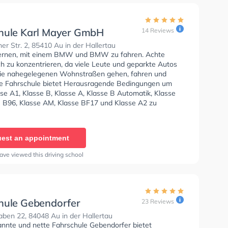
hule Karl Mayer GmbH
14 Reviews
er Str. 2, 85410 Au in der Hallertau
lernen, mit einem BMW und BMW zu fahren. Achte
ch zu konzentrieren, da viele Leute und geparkte Autos
ie nahegelegenen Wohnstraßen gehen, fahren und
ie Fahrschule bietet Herausragende Bedingungen um
se A1, Klasse B, Klasse A, Klasse B Automatik, Klasse
e B96, Klasse AM, Klasse BF17 und Klasse A2 zu
 In der Fahrschule Karl Mayer GmbH Sie können einen
ine anfragen.
est an appointment
ave viewed this driving school
hule Gebendorfer
23 Reviews
ben 22, 84048 Au in der Hallertau
annte und nette Fahrschule Gebendorfer bietet