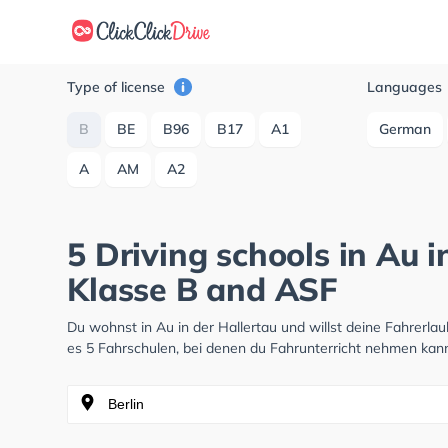
Type of license
Languages
B
BE
B96
B17
A1
German
A
AM
A2
5 Driving schools in Au i
Klasse B and ASF
Du wohnst in Au in der Hallertau und willst deine Fahrer
es 5 Fahrschulen, bei denen du Fahrunterricht nehmen kann