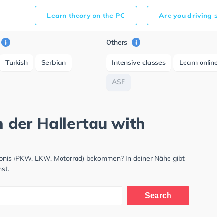
Learn theory on the PC
Are you driving 
Others
Turkish
Serbian
Intensive classes
Learn onlin
ASF
n der Hallertau with
laubnis (PKW, LKW, Motorrad) bekommen? In deiner Nähe gibt
st.
Search