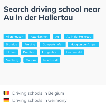
Search driving school near
Au in der Hallertau
Allershausen
Attenkirchen
Au
Au in der Hallertau
Brandau
Freising
Gumpertshofen
Haag an der Amper
Inkofen
Kreuthof
Langenbach
Lerchenfeld
Mainburg
Mauern
Nandlstadt
Driving schools in Belgium
Driving schools in Germany