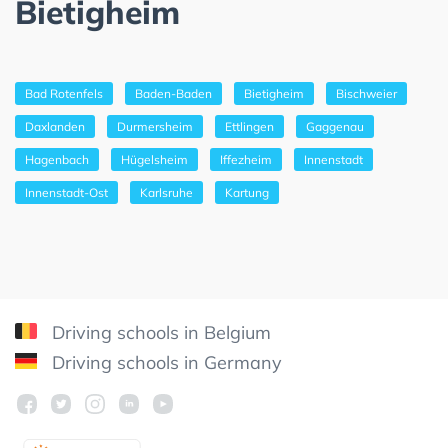
Bietigheim
Bad Rotenfels
Baden-Baden
Bietigheim
Bischweier
Daxlanden
Durmersheim
Ettlingen
Gaggenau
Hagenbach
Hügelsheim
Iffezheim
Innenstadt
Innenstadt-Ost
Karlsruhe
Kartung
Driving schools in Belgium
Driving schools in Germany