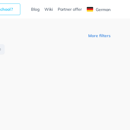
school?
Blog
Wiki
Partner offer
German
More filters
e