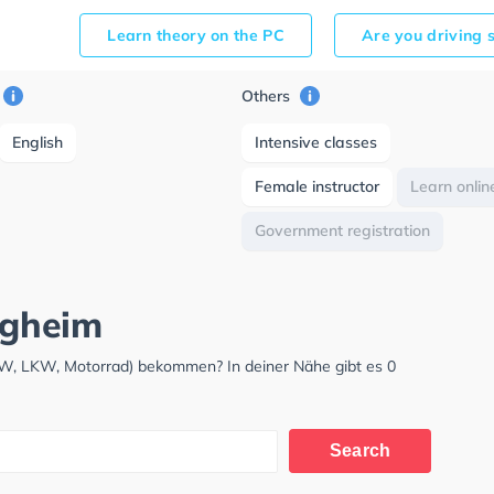
Learn theory on the PC
Are you driving 
Others
English
Intensive classes
Female instructor
Learn onlin
Government registration
tigheim
PKW, LKW, Motorrad) bekommen? In deiner Nähe gibt es 0
Search