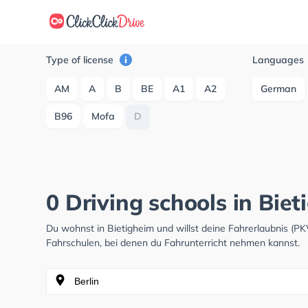
Type of license
Languages
AM
A
B
BE
A1
A2
German
B96
Mofa
D
0 Driving schools in Bie
Du wohnst in Bietigheim und willst deine Fahrerlaubnis (
Fahrschulen, bei denen du Fahrunterricht nehmen kannst.