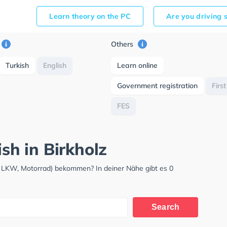
Learn theory on the PC
Are you driving 
Others
Turkish
English
Learn online
Government registration
First
FES
ish in Birkholz
W, LKW, Motorrad) bekommen? In deiner Nähe gibt es 0
Search