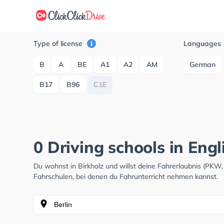
Type of license
Languages
B
A
BE
A1
A2
AM
German
B17
B96
C1E
0 Driving schools in Engl
Du wohnst in Birkholz und willst deine Fahrerlaubnis (PK
Fahrschulen, bei denen du Fahrunterricht nehmen kannst.