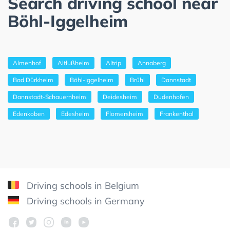
Search driving school near
Böhl-Iggelheim
Almenhof
Altlußheim
Altrip
Annaberg
Bad Dürkheim
Böhl-Iggelheim
Brühl
Dannstadt
Dannstadt-Schauernheim
Deidesheim
Dudenhofen
Edenkoben
Edesheim
Flomersheim
Frankenthal
Driving schools in Belgium
Driving schools in Germany