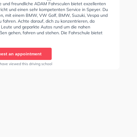
se und freundliche ADAM Fahrsculen bietet exzellenten
richt und einen sehr kompetenten Service in Speyer. Du
nen, mit einem BMW, VW Golf, BMW, Suzuki, Vespa und
fahren. Achte darauf, dich zu konzentrieren, da
e Leute und geparkte Autos rund um die nahen
en gehen, fahren und stehen. Die Fahrschule bietet
ende Bedingungen um deine Klasse A1, Klasse B,
 Klasse BE, Klasse B96, Klasse AM, Klasse BF17, Klasse
 L und Mofa - Prüfbescheinigung zu erhalten. Letzte
est an appointment
: "Die Fahrschule hat mir insgesamt gut gefallen. Mein
 war freundlich, geduldig und erklärte alles verständlich.
have viewed this driving school
positiv fand ich die ruhige Art während der
n, was mir viel Sicherheit gegeben hat.. Ein kleiner
 noch besser sein könnte, ist die Organisation der
 manchmal musste man etwas länger auf eine
e warten. Trotzdem war die Ausbildung gründlich und
ich gut auf die Prüfung vorbereitet gefühlt. Danke an