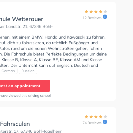
hule Wetterauer
12 Reviews
r Landstr. 21, 67346 Böhl-
lernen, mit einem BMW, Honda und Kawasaki zu fahren.
uf, dich zu fokussieren, da reichlich Fußgänger und
Autos rund um die nahen Wohnstraßen gehen, fahren
n. Die Fahrschule bietet Perfekte Bedingungen um deine
, Klasse B, Klasse A, Klasse BE, Klasse AM und Klasse
lten. Der Unterricht kann auf Englisch, Deutsch und
stattfinden. In der Fahrschule Wetterauer Sie können
German
Russian
in online anfragen.
est an appointment
have viewed this driving school
Fahrsculen
74 Reviews
terstr. 17, 67346 Böhl-Iggelheim