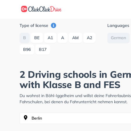
Type of license
Languages
B
BE
A1
A
AM
A2
German
B96
B17
2 Driving schools in Ger
with Klasse B and FES
Du wohnst in Böhl-Iggelheim und willst deine Fahrerlaubn
Fahrschulen, bei denen du Fahrunterricht nehmen kannst.