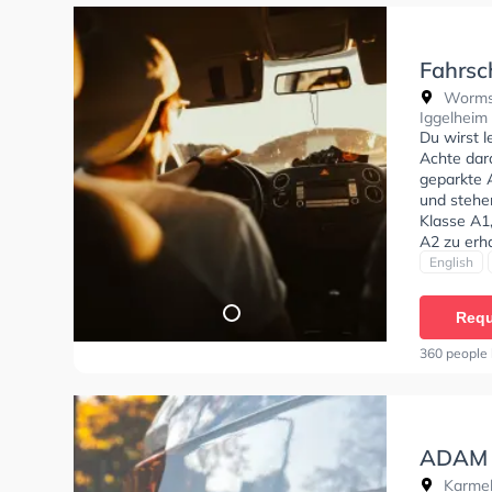
Fahrsc
Wormse
Iggelheim
Du wirst 
Achte dara
geparkte 
und stehe
Klasse A1
A2 zu erha
Russisch 
English
einen Term
Requ
360 people 
ADAM 
Karmeli