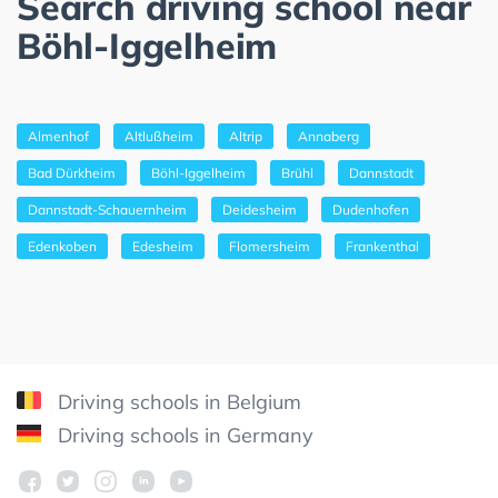
Search driving school near
Böhl-Iggelheim
Almenhof
Altlußheim
Altrip
Annaberg
Bad Dürkheim
Böhl-Iggelheim
Brühl
Dannstadt
Dannstadt-Schauernheim
Deidesheim
Dudenhofen
Edenkoben
Edesheim
Flomersheim
Frankenthal
Driving schools in Belgium
Driving schools in Germany