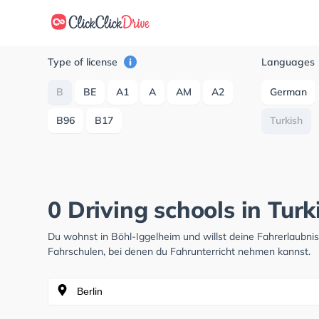
Type of license
Languages
B
BE
A1
A
AM
A2
German
B96
B17
Turkish
0 Driving schools in Tur
Du wohnst in Böhl-Iggelheim und willst deine Fahrerlaubn
Fahrschulen, bei denen du Fahrunterricht nehmen kannst.