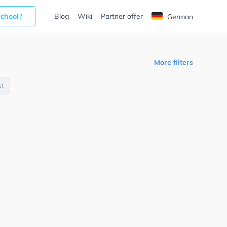
school?
Blog
Wiki
Partner offer
German
More filters
st