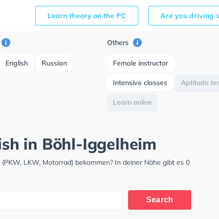
Learn theory on the PC
Are you driving 
Others
English
Russian
Female instructor
Intensive classes
Aptitude te
Learn online
kish in Böhl-Iggelheim
is (PKW, LKW, Motorrad) bekommen? In deiner Nähe gibt es 0
Search