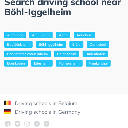
Search driving school near
Böhl-Iggelheim
Almenhof
Altlußheim
Altrip
Annaberg
Bad Dürkheim
Böhl-Iggelheim
Brühl
Dannstadt
Dannstadt-Schauernheim
Deidesheim
Dudenhofen
Edenkoben
Edesheim
Flomersheim
Frankenthal
Driving schools in Belgium
Driving schools in Germany